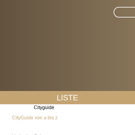
Suche i
LISTE
Cityguide
CityGuide von a bis z